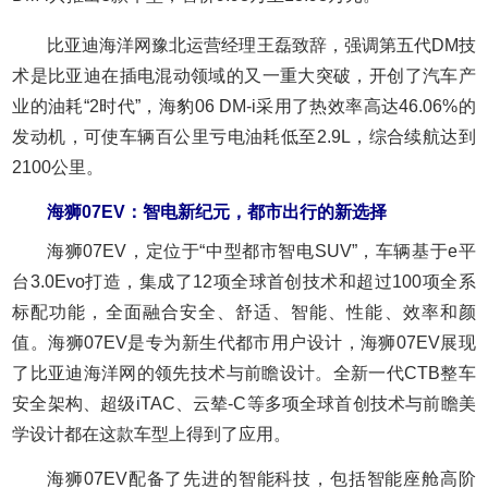
比亚迪海洋网豫北运营经理王磊致辞，强调第五代DM技
术是比亚迪在插电混动领域的又一重大突破，开创了汽车产
业的油耗“2时代”，海豹06 DM-i采用了热效率高达46.06%的
发动机，可使车辆百公里亏电油耗低至2.9L，综合续航达到
2100公里。
海狮07EV：智电新纪元，都市出行的新选择
海狮07EV，定位于“中型都市智电SUV”，车辆基于e平
台3.0Evo打造，集成了12项全球首创技术和超过100项全系
标配功能，全面融合安全、舒适、智能、性能、效率和颜
值。海狮07EV是专为新生代都市用户设计，海狮07EV展现
了比亚迪海洋网的领先技术与前瞻设计。全新一代CTB整车
安全架构、超级iTAC、云辇-C等多项全球首创技术与前瞻美
学设计都在这款车型上得到了应用。
海狮07EV配备了先进的智能科技，包括智能座舱高阶