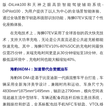
版-DiLink100和天神之眼高阶智能驾驶辅助系统-
DiPilot100，为用户提供了以人为中心的全场景智能体验。
通过全场景数字钥匙和面部识别功能，海狮07EV实现了个性
化座舱体验。
在充电技术上，海狮07EV采用了全球首创的四大快充技
术，支持大功率充电，无论是公共直流还是公共超充桩都能
快速充电。其中，海狮07EV10%-80%SOC的充电时间最快
仅需25分钟，末端充电时间更是从30分钟缩短至18分钟。在
极低温环境中，充电时间也能大幅缩短40%。
海豹06DM-i：加速替代合资燃油车
海豹06 DM-i是基于比亚迪新一代插混整车平台打造，车
辆采用全新海洋美学设计，兼顾时尚和运动。车身尺寸为
4830mm*1875mm*1495mm，轴距达2790mm，横向空间表
现超越主流中型轿车。车辆还配备四连杆后独立悬挂系统，
兼顾操控和舒适，全系标配包括手机NFC车钥匙、VTOL移