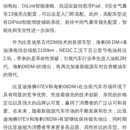
动电站、DiLink智能座舱、自适应旋转悬浮Pad、6安全气囊
等13项亮点配置，可以说是入门即高配。此外，高配车型还
有DiPilot智能驾驶辅助系统、前排中间气囊等领先配置，智
能化和安全性进一步加强。
作为比亚迪第五代DM技术的首搭车型，海豹06 DM-i满
油满电综合续航2100km，NEDC工况下百公里亏电油耗仅
2.9L，带来的是革命性突破，引领汽车行业率先进入油耗2时
代。海豹06DM-i的推出，将再次加速新能源车对合资燃油车
的替代。
比亚迪海狮07EV和海豹06DM-i在当前汽车市场环境下
具有明显的竞争优势。凭借着领先的技术创新、亲民的价格
定位以及强大的品牌认可度，赢得了消费者的广泛认可和喜
爱。在未来，随着新能源汽车市场的不断发展和壮大，比亚
迪海狮07EV和海豹06DM-i有望继续保持领先地位，同时期
待比亚迪能为消费者带来更多高品质、高性价比的车型。对