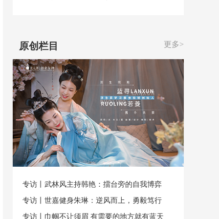
更多>
原创栏目
专访丨武林风主持韩艳：擂台旁的自我博弈
专访丨世嘉健身朱琳：逆风而上，勇毅笃行
专访丨巾帼不让须眉 有需要的地方就有蓝天